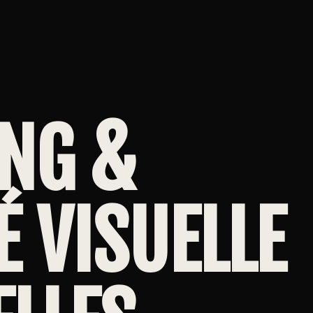
NG &
É VISUELLE